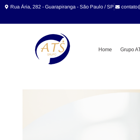
Rua Ária, 282 - Guarapiranga - São Paulo / SP
contato
Home
Grupo A