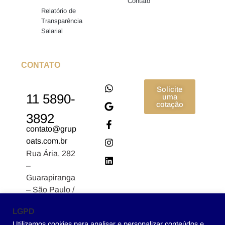
Contato
Relatório de
Transparência
Salarial
CONTATO
Solicite
11 5890-
uma
cotação
3892
contato@grup
oats.com.br
Rua Ária, 282
–
Guarapiranga
– São Paulo /
SP CEP:
LGPD
04902-170
Utilizamos cookies para analisar e personalizar conteúdos e