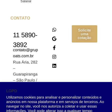
Salarial
CONTATO
Solicite
11 5890-
uma
cotação
3892
contato@grup
oats.com.br
Rua Ária, 282
–
Guarapiranga
– São Paulo /
SP CEP:
LGPD
04902-170
Utilizamos cookies para analisar e personalizar conteúdos e
anúncios em nossa plataforma e em serviços de terceiros. Ao
navegar no site, você nos autoriza a coletar e usar essas
informações. Você pode alterar isso a qualquer tempo