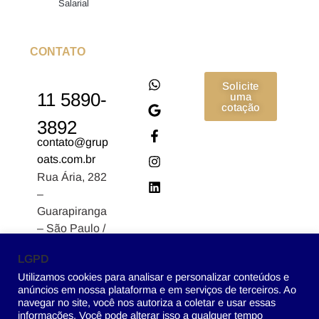
Salarial
CONTATO
Solicite
11 5890-
uma
cotação
3892
contato@grup
oats.com.br
Rua Ária, 282
–
Guarapiranga
– São Paulo /
SP CEP:
LGPD
04902-170
Utilizamos cookies para analisar e personalizar conteúdos e
anúncios em nossa plataforma e em serviços de terceiros. Ao
navegar no site, você nos autoriza a coletar e usar essas
informações. Você pode alterar isso a qualquer tempo