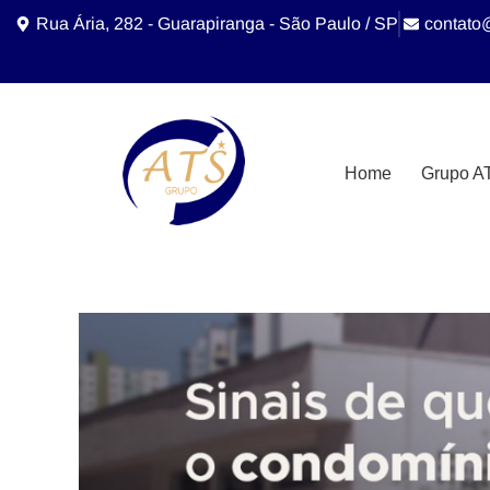
Rua Ária, 282 - Guarapiranga - São Paulo / SP
contato
Home
Grupo A