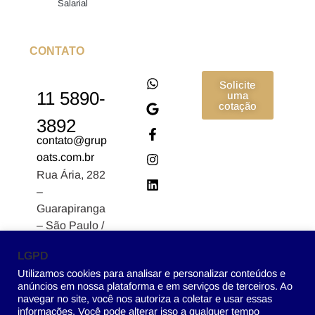
Salarial
CONTATO
Solicite
11 5890-
uma
cotação
3892
contato@grup
oats.com.br
Rua Ária, 282
–
Guarapiranga
– São Paulo /
SP CEP:
LGPD
04902-170
Utilizamos cookies para analisar e personalizar conteúdos e
anúncios em nossa plataforma e em serviços de terceiros. Ao
navegar no site, você nos autoriza a coletar e usar essas
informações. Você pode alterar isso a qualquer tempo