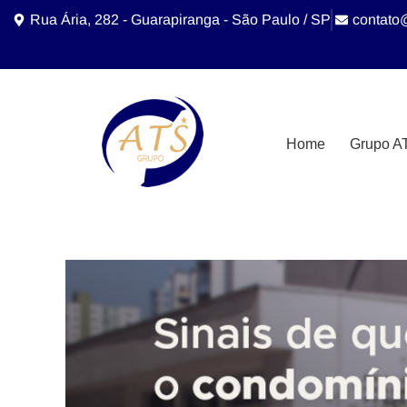
Rua Ária, 282 - Guarapiranga - São Paulo / SP
contato
Home
Grupo A