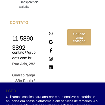
Transparência
Salarial
CONTATO
Solicite
11 5890-
uma
cotação
3892
contato@grup
oats.com.br
Rua Ária, 282
–
Guarapiranga
– São Paulo /
SP CEP:
LGPD
04902-170
Utilizamos cookies para analisar e personalizar conteúdos e
anúncios em nossa plataforma e em serviços de terceiros. Ao