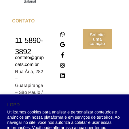
Salarial
CONTATO
Solicite
11 5890-
uma
cotação
3892
contato@grup
oats.com.br
Rua Ária, 282
–
Guarapiranga
– São Paulo /
SP CEP:
LGPD
04902-170
Utilizamos cookies para analisar e personalizar conteúdos e
anúncios em nossa plataforma e em serviços de terceiros. Ao
navegar no site, você nos autoriza a coletar e usar essas
informações. Você pode alterar isso a qualquer tempo