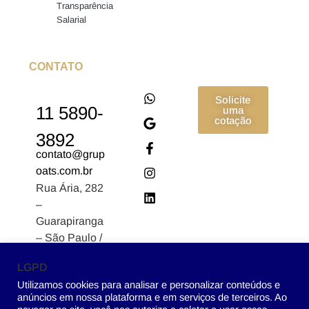
Transparência
Salarial
CONTATO
Solicite
11 5890-
uma
cotação
3892
contato@grup
oats.com.br
Rua Ária, 282
–
Guarapiranga
– São Paulo /
SP CEP:
LGPD
04902-170
Utilizamos cookies para analisar e personalizar conteúdos e
anúncios em nossa plataforma e em serviços de terceiros. Ao