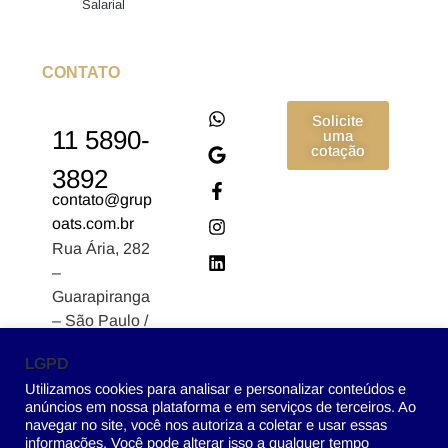
Salarial
CONTATO
Solicite
11 5890-
uma
cotação
3892
contato@grup
oats.com.br
Rua Ária, 282
–
Guarapiranga
– São Paulo /
SP CEP:
LGPD
04902-170
Utilizamos cookies para analisar e personalizar conteúdos e
anúncios em nossa plataforma e em serviços de terceiros. Ao
navegar no site, você nos autoriza a coletar e usar essas
informações. Você pode alterar isso a qualquer tempo