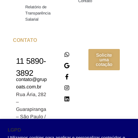
Contato
Relatório de
Transparência
Salarial
CONTATO
Solicite
11 5890-
uma
cotação
3892
contato@grup
oats.com.br
Rua Ária, 282
–
Guarapiranga
– São Paulo /
SP CEP:
LGPD
04902-170
Utilizamos cookies para analisar e personalizar conteúdos e