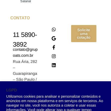
Salarial
CONTATO
Solicite
11 5890-
uma
cotação
3892
contato@grup
oats.com.br
Rua Ária, 282
–
Guarapiranga
– São Paulo /
SP CEP:
LGPD
04902-170
Utilizamos cookies para analisar e personalizar conteúdos e
anúncios em nossa plataforma e em serviços de terceiros. Ao
navegar no site, você nos autoriza a coletar e usar essas
informações. Você pode alterar isso a qualquer tempo