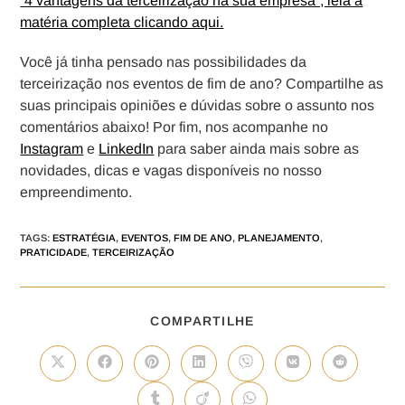
“4 vantagens da terceirização na sua empresa”, leia a
matéria completa clicando aqui.
Você já tinha pensado nas possibilidades da
terceirização nos eventos de fim de ano? Compartilhe as
suas principais opiniões e dúvidas sobre o assunto nos
comentários abaixo! Por fim, nos acompanhe no
Instagram
e
LinkedIn
para saber ainda mais sobre as
novidades, dicas e vagas disponíveis no nosso
empreendimento.
TAGS
:
ESTRATÉGIA
,
EVENTOS
,
FIM DE ANO
,
PLANEJAMENTO
,
PRATICIDADE
,
TERCEIRIZAÇÃO
COMPARTILHE